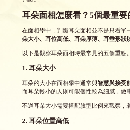
耳朵面相怎麼看？5個最重要
在面相學中，判斷耳朵面相並不是只看單
朵大小、耳位高低、耳朵厚薄、耳垂形狀
以下是觀察耳朵面相時最常見的五個重點
1. 耳朵大小
耳朵的大小在面相學中通常與
智慧與接受
而耳朵較小的人則可能個性較為細膩，做
不過耳朵大小需要搭配臉型比例來觀察，
2. 耳朵位置高低