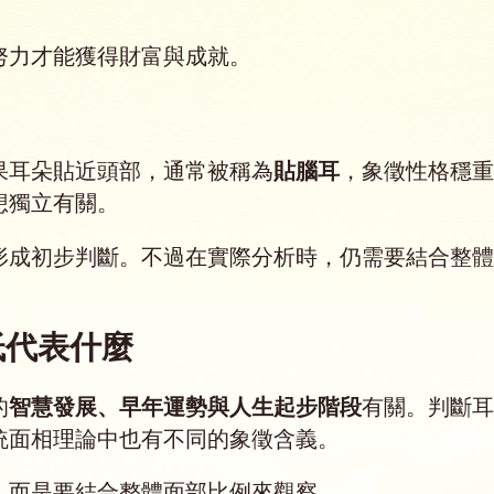
努力才能獲得財富與成就。
果耳朵貼近頭部，通常被稱為
貼腦耳
，象徵性格穩重
想獨立有關。
形成初步判斷。不過在實際分析時，仍需要結合整體
低代表什麼
的
智慧發展、早年運勢與人生起步階段
有關。判斷耳
統面相理論中也有不同的象徵含義。
，而是要結合整體面部比例來觀察。