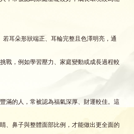
段。若耳朵形狀端正、耳輪完整且色澤明亮，通
挑戰，例如學習壓力、家庭變動或成長過程較
豐滿的人，常被認為福氣深厚、財運較佳。這
睛、鼻子與整體面部比例，才能做出更全面的