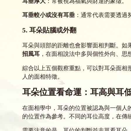
耳垂厚大
：常被視為福氣與財運的象徵。
耳垂較小或沒有耳垂
：通常代表需要透過
5. 耳朵貼腦或外翻
耳朵與頭部的距離也會影響面相判斷。如
招風耳
，在面相說法中多與個性外向、思
綜合以上五個觀察重點，可以對耳朵面相
人的面相特徵。
耳朵位置看命運：耳高與耳
在面相學中，耳朵的位置被認為與一個人
的位置作為參考。不同的耳位高度，在傳
需要注意的是，耳位的判斷並非單看耳朵