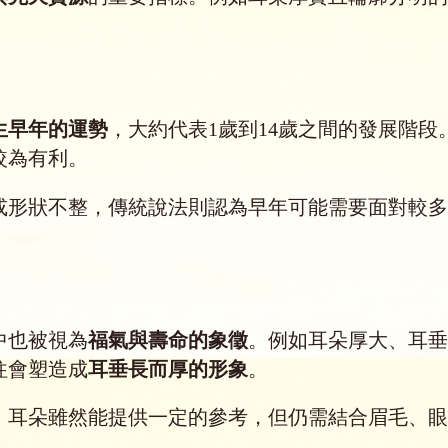
生早年的運勢
，大約代表1歲到14歲之間的發展階
較為有利。
或形狀不整，傳統說法則認為早年可能需要面對較多
中也被視為
福氣與壽命的象徵
。例如耳朵厚大、耳垂
往會塑造成
耳垂長而厚的形象
。
。耳朵雖然能提供一定的參考，但仍需結合眉毛、眼