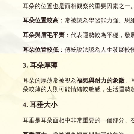
耳朵的位置也是面相觀察的重要因素之一
耳朵位置較高
：常被認為學習能力強、思
耳朵與眉毛平齊
：代表運勢較為平穩，發
耳朵位置較低
：傳統說法認為人生發展較
3. 耳朵厚薄
耳朵的厚薄常被視為
福氣與耐力的象徵
。
朵較薄的人則可能情緒較敏感，生活運勢
4. 耳垂大小
耳垂是耳朵面相中非常重要的一個部分。