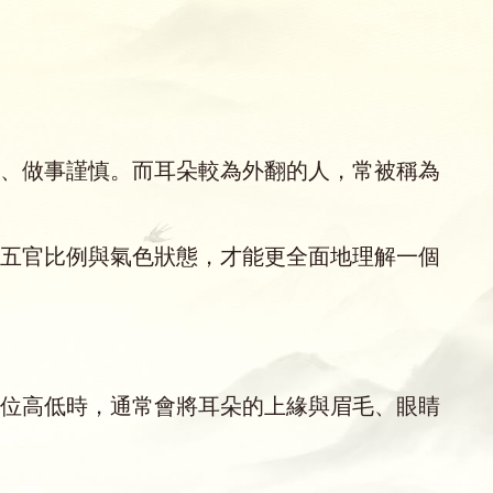
、做事謹慎。而耳朵較為外翻的人，常被稱為
五官比例與氣色狀態，才能更全面地理解一個
位高低時，通常會將耳朵的上緣與眉毛、眼睛