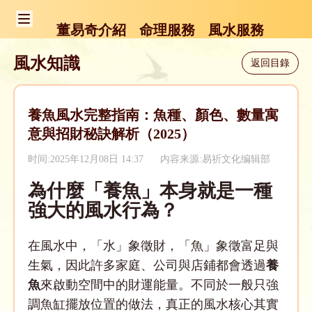
董易奇介紹
命理服務
風水服務
風水知識
返回目錄
養魚風水完整指南：魚種、顏色、數量寓
意與招財秘訣解析（2025）
时间:2025年12月08日 14:37
内容来源:易祈文化编辑部
為什麼「養魚」本身就是一種
強大的風水行為？
在風水中，「水」象徵財，「魚」象徵富足與
生氣，因此許多家庭、公司與店鋪都會透過
養
魚
來啟動空間中的財運能量。不同於一般只強
調魚缸擺放位置的做法，真正的風水核心其實