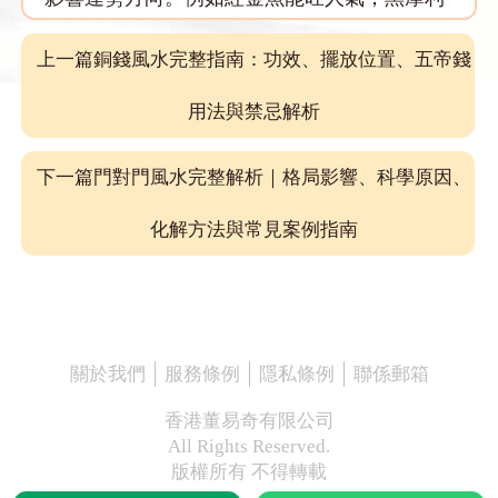
能化煞，而錦鯉則象徵事業與名聲的飛躍。只
要選擇合適的魚種並用心飼養，養魚就會成為
上一篇銅錢風水完整指南：功效、擺放位置、五帝錢
一種能提升財運、改善運勢、調和居家氣場的
用法與禁忌解析
自然助力。
對想以簡單方式改善運勢的人而言，養魚是最
下一篇門對門風水完整解析｜格局影響、科學原因、
容易入門、效果也最明顯的風水方式之一。本
化解方法與常見案例指南
篇文章將從魚的種類、顏色、數量到寓意全面
解析，帶你了解如何透過「養魚」真正為空間
注入生氣，讓財運流動、運勢順暢。
養魚與風水的核心關聯：水生
關於我們
服務條例
隱私條例
聯係郵箱
財、動生旺
香港董易奇有限公司
在傳統風水中，「水」象徵財，「動」象徵旺
All Rights Reserved.
氣。而養魚正好結合了這兩項能量：
水的流動
版權所有 不得轉載