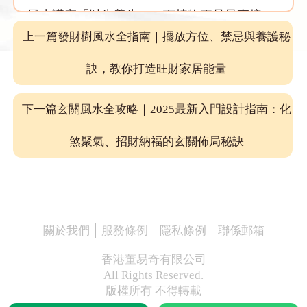
風水講究「以生養生」，而植物正是最直接、
最有效的生氣載體。
上一篇發財樹風水全指南｜擺放方位、禁忌與養護秘
它們透過光合作用將陽光轉化為能量，釋放氧
訣，教你打造旺財家居能量
氣，吸收濁氣與二氧化碳，讓居家空氣循環更
加順暢。
下一篇玄關風水全攻略｜2025最新入門設計指南：化
在能量層面上，這種流動象徵著「氣」的暢
煞聚氣、招財納福的玄關佈局秘訣
通，有助於避免「死氣」或「陰氣」積聚。當
空氣與能量都能流通時，人的思緒更清晰、精
神更穩定、財氣也更容易聚集。
關於我們
服務條例
隱私條例
聯係郵箱
💡 小提醒：若家中感覺沉悶、無精打采，
可嘗試在東南角或窗邊擺放常綠植物，如
香港董易奇有限公司
發財樹或富貴竹，能有效提升整體生氣。
All Rights Reserved.
版權所有 不得轉載