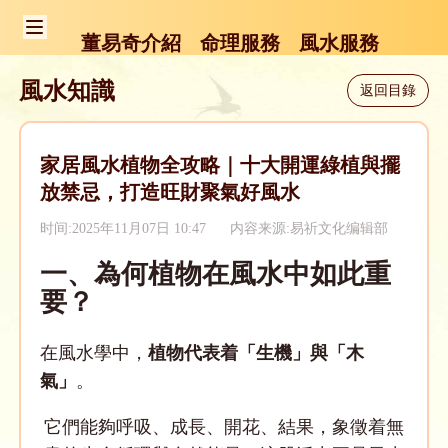
董易奇介紹
命理服務
風水服務
風水知識
返回目錄
家居風水植物全攻略｜十大開運綠植與擺
放禁忌，打造旺財聚氣好風水
时间:2025年11月07日 10:47
内容来源:易祈文化编辑部
一、為何植物在風水中如此重
要？
在風水學中，
植物代表着「生機」與「木
氣」
。
它們能夠呼吸、成長、開花、結果，象徵着無