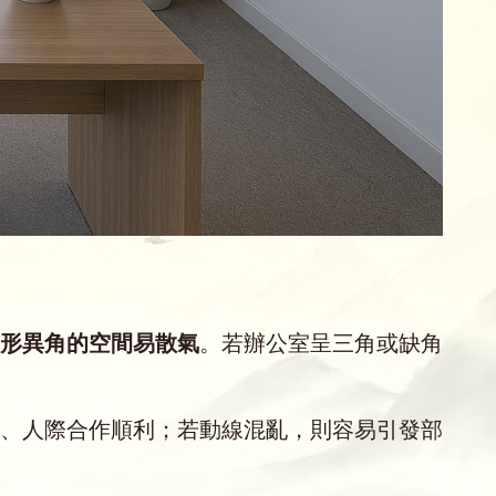
形異角的空間易散氣
。若辦公室呈三角或缺角
、人際合作順利；若動線混亂，則容易引發部